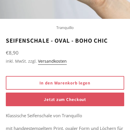
Tranquillo
SEIFENSCHALE - OVAL - BOHO CHIC
Normaler
€8,90
Preis
inkl. MwSt. zzgl.
Versandkosten
In den Warenkorb legen
Jetzt zum Checkout
Klassische Seifenschale
von Tranquillo
mit handgestempeltem P
rint, ovaler Form und Löchern für