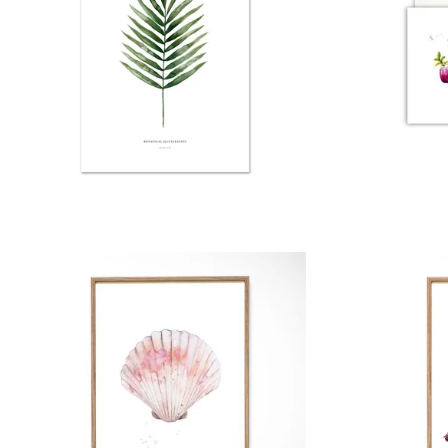
von
Normaler