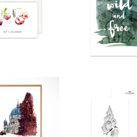
Normaler
von
Preis
Normaler
Normaler