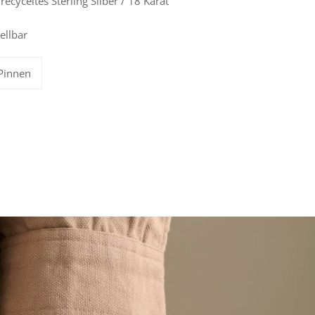
, recyceltes Sterling Silber / 18 Karat
ellbar
Auf
Pinnen
Pinterest
pinnen