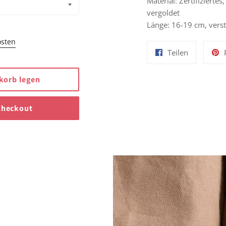
Material:
Zertifiziertes
vergoldet
Länge: 16-19 cm, verst
osten
Auf
Teilen
Facebook
teilen
korb legen
Checkout