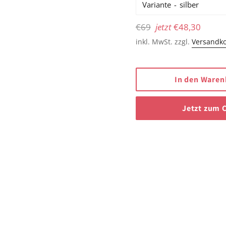
Variante
Normaler
€69
jetzt
€48,30
Preis
inkl. MwSt. zzgl.
Versandk
In den Waren
Jetzt zum 