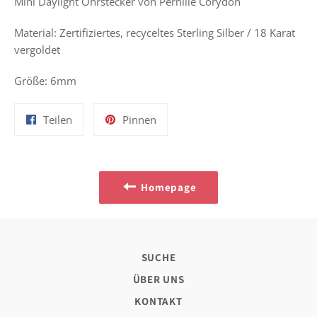
Mini Daylight Ohrstecker von Pernille Corydon
Material:
Zertifiziertes, recyceltes Sterling Silber / 18 Karat
vergoldet
Größe: 6mm
Auf
Auf
Teilen
Pinnen
Facebook
Pinterest
teilen
pinnen
Homepage
SUCHE
ÜBER UNS
KONTAKT