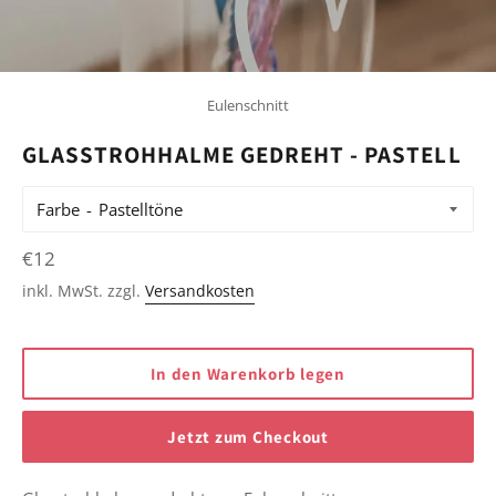
Eulenschnitt
GLASSTROHHALME GEDREHT - PASTELL
Farbe
Normaler
€12
Preis
inkl. MwSt. zzgl.
Versandkosten
In den Warenkorb legen
Jetzt zum Checkout