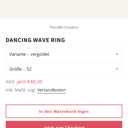
Pernille Corydon
DANCING WAVE RING
Variante
Größe
Normaler
€69
jetzt
€48,30
Preis
inkl. MwSt. zzgl.
Versandkosten
In den Warenkorb legen
Jetzt zum Checkout